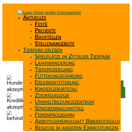
Aktuelles
Feste
Projekte
Baustellen
Stellenangebote
Tierpark erleben
Spielplätze im Zittauer Tierpark
Lamawanderung
Tierspaziergang
Spenden
Fütterungsführung
Patenschaft
Erlebnisfütterung
Förderverein
Kindergeburtstag
Wunschzettel
Zoopädagogik
Umweltbildungszentrum
Seniorennachmittag
Ferienprogramm
Arbeitsgemeinschaft Biberrucksack
Besuche in anderen Einrichtungen