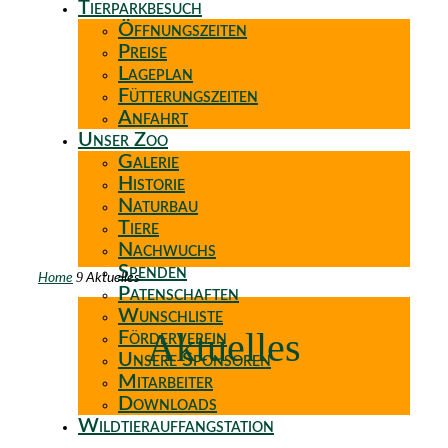
Tierparkbesuch
Öffnungszeiten
Preise
Lageplan
Fütterungszeiten
Anfahrt
Unser Zoo
Galerie
Historie
Naturbau
Tiere
Nachwuchs
Spenden
9
Home
Aktuelles
Patenschaften
Wunschliste
Aktuelles
Förderverein
Unsere Sponsoren
Mitarbeiter
Downloads
Wildtierauffangstation