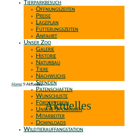
Tierparkbesuch
Öffnungszeiten
Preise
Lageplan
Fütterungszeiten
Anfahrt
Unser Zoo
Galerie
Historie
Naturbau
Tiere
Nachwuchs
Spenden
9
Home
Aktuelles
Patenschaften
Wunschliste
Aktuelles
Förderverein
Unsere Sponsoren
Mitarbeiter
Downloads
Wildtierauffangstation