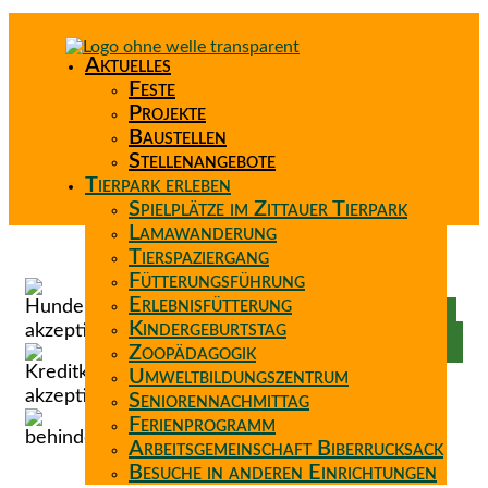
Aktuelles
Feste
Projekte
Baustellen
Stellenangebote
Tierpark erleben
Spielplätze im Zittauer Tierpark
Lamawanderung
Tierspaziergang
Spenden
Fütterungsführung
Patenschaft
Erlebnisfütterung
Förderverein
Kindergeburtstag
Wunschzettel
Zoopädagogik
Umweltbildungszentrum
Seniorennachmittag
Ferienprogramm
Arbeitsgemeinschaft Biberrucksack
Besuche in anderen Einrichtungen