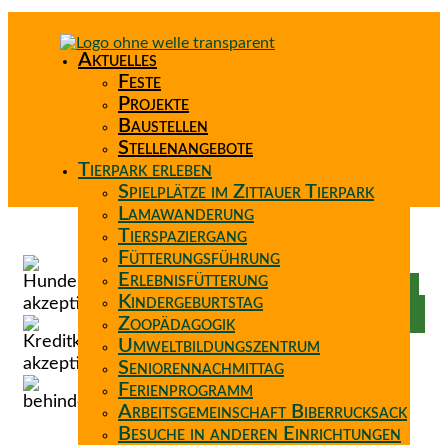
Aktuelles
Feste
Projekte
Baustellen
Stellenangebote
Tierpark erleben
Spielplätze im Zittauer Tierpark
Lamawanderung
Tierspaziergang
Spenden
Fütterungsführung
Patenschaft
Erlebnisfütterung
Förderverein
Kindergeburtstag
Wunschzettel
Zoopädagogik
Umweltbildungszentrum
Seniorennachmittag
Ferienprogramm
Arbeitsgemeinschaft Biberrucksack
Besuche in anderen Einrichtungen