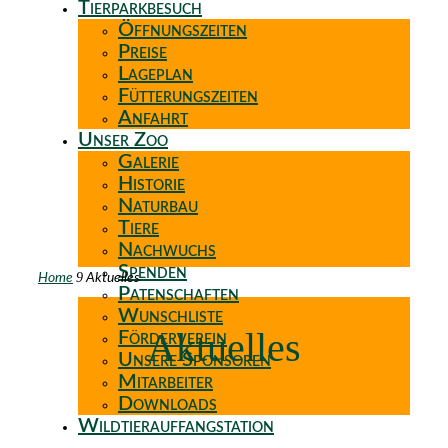
Tierparkbesuch
Öffnungszeiten
Preise
Lageplan
Fütterungszeiten
Anfahrt
Unser Zoo
Galerie
Historie
Naturbau
Tiere
Nachwuchs
Spenden
9
Home
Aktuelles
Patenschaften
Wunschliste
Aktuelles
Förderverein
Unsere Sponsoren
Mitarbeiter
Downloads
Wildtierauffangstation