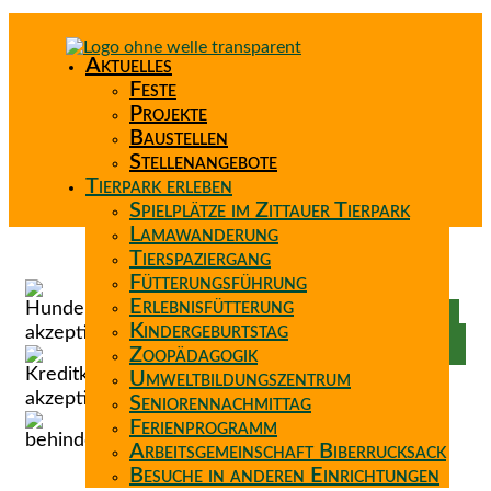
Aktuelles
Feste
Projekte
Baustellen
Stellenangebote
Tierpark erleben
Spielplätze im Zittauer Tierpark
Lamawanderung
Tierspaziergang
Spenden
Fütterungsführung
Patenschaft
Erlebnisfütterung
Förderverein
Kindergeburtstag
Wunschzettel
Zoopädagogik
Umweltbildungszentrum
Seniorennachmittag
Ferienprogramm
Arbeitsgemeinschaft Biberrucksack
Besuche in anderen Einrichtungen