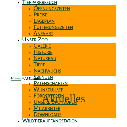
Tierparkbesuch
Öffnungszeiten
Preise
Lageplan
Fütterungszeiten
Anfahrt
Unser Zoo
Galerie
Historie
Naturbau
Tiere
Nachwuchs
Spenden
9
Home
Aktuelles
Patenschaften
Wunschliste
Aktuelles
Förderverein
Unsere Sponsoren
Mitarbeiter
Downloads
Wildtierauffangstation