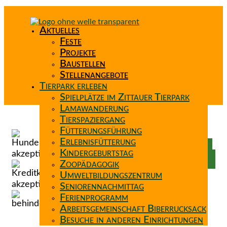
Aktuelles
Feste
Projekte
Baustellen
Stellenangebote
Tierpark erleben
Spielplätze im Zittauer Tierpark
Lamawanderung
Tierspaziergang
Spenden
Fütterungsführung
Patenschaft
Erlebnisfütterung
Förderverein
Kindergeburtstag
Wunschzettel
Zoopädagogik
Umweltbildungszentrum
Seniorennachmittag
Ferienprogramm
Arbeitsgemeinschaft Biberrucksack
Besuche in anderen Einrichtungen