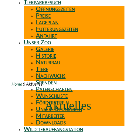
Tierparkbesuch
Öffnungszeiten
Preise
Lageplan
Fütterungszeiten
Anfahrt
Unser Zoo
Galerie
Historie
Naturbau
Tiere
Nachwuchs
Spenden
9
Home
Aktuelles
Patenschaften
Wunschliste
Aktuelles
Förderverein
Unsere Sponsoren
Mitarbeiter
Downloads
Wildtierauffangstation