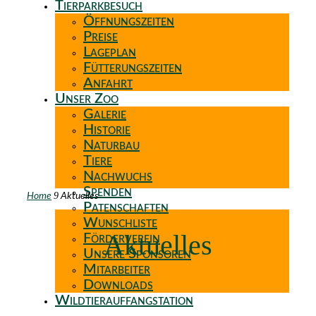
Tierparkbesuch
Öffnungszeiten
Preise
Lageplan
Fütterungszeiten
Anfahrt
Unser Zoo
Galerie
Historie
Naturbau
Tiere
Nachwuchs
Spenden
9
Home
Aktuelles
Patenschaften
Wunschliste
Aktuelles
Förderverein
Unsere Sponsoren
Mitarbeiter
Downloads
Wildtierauffangstation