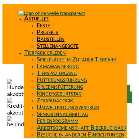
Aktuelles
Feste
Projekte
Baustellen
Stellenangebote
Tierpark erleben
Spielplätze im Zittauer Tierpark
Lamawanderung
Tierspaziergang
Spenden
Fütterungsführung
Patenschaft
Erlebnisfütterung
Förderverein
Kindergeburtstag
Wunschzettel
Zoopädagogik
Umweltbildungszentrum
Seniorennachmittag
Ferienprogramm
Arbeitsgemeinschaft Biberrucksack
Besuche in anderen Einrichtungen