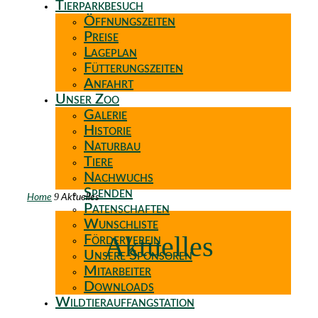
Tierparkbesuch
Öffnungszeiten
Preise
Lageplan
Fütterungszeiten
Anfahrt
Unser Zoo
Galerie
Historie
Naturbau
Tiere
Nachwuchs
Spenden
9
Home
Aktuelles
Patenschaften
Wunschliste
Aktuelles
Förderverein
Unsere Sponsoren
Mitarbeiter
Downloads
Wildtierauffangstation