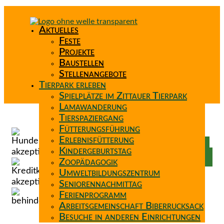
Aktuelles
Feste
Projekte
Baustellen
Stellenangebote
Tierpark erleben
Spielplätze im Zittauer Tierpark
Lamawanderung
Tierspaziergang
Spenden
Fütterungsführung
Patenschaft
Erlebnisfütterung
Förderverein
Kindergeburtstag
Wunschzettel
Zoopädagogik
Umweltbildungszentrum
Seniorennachmittag
Ferienprogramm
Arbeitsgemeinschaft Biberrucksack
Besuche in anderen Einrichtungen