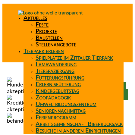
Aktuelles
Feste
Projekte
Baustellen
Stellenangebote
Tierpark erleben
Spielplätze im Zittauer Tierpark
Lamawanderung
Tierspaziergang
Spenden
Fütterungsführung
Patenschaft
Erlebnisfütterung
Förderverein
Kindergeburtstag
Wunschzettel
Zoopädagogik
Umweltbildungszentrum
Seniorennachmittag
Ferienprogramm
Arbeitsgemeinschaft Biberrucksack
Besuche in anderen Einrichtungen