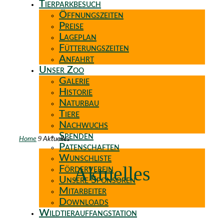
Tierparkbesuch
Öffnungszeiten
Preise
Lageplan
Fütterungszeiten
Anfahrt
Unser Zoo
Galerie
Historie
Naturbau
Tiere
Nachwuchs
Spenden
9
Home
Aktuelles
Patenschaften
Wunschliste
Aktuelles
Förderverein
Unsere Sponsoren
Mitarbeiter
Downloads
Wildtierauffangstation