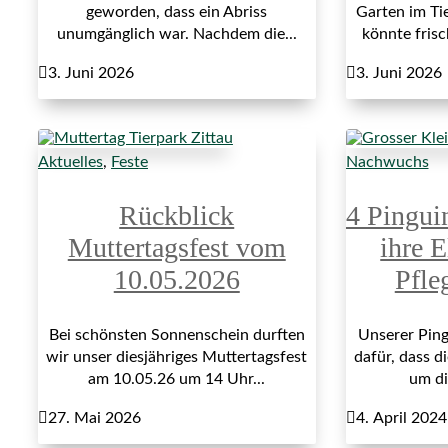
geworden, dass ein Abriss
Garten im Ti
unumgänglich war. Nachdem die...
könnte fris

3. Juni 2026

3. Juni 2026
Aktuelles
,
Feste
Nachwuchs
Rückblick
4 Pingui
Muttertagsfest vom
ihre E
10.05.2026
Pfle
Bei schönsten Sonnenschein durften
Unserer Ping
wir unser diesjähriges Muttertagsfest
dafür, dass di
am 10.05.26 um 14 Uhr...
um di

27. Mai 2026

4. April 2024