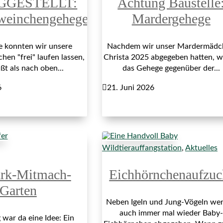
GGESTELLT:
Achtung Baustelle
weinchengehege
Mardergehege
re konnten wir unsere
Nachdem wir unser Mardermädc
en "frei" laufen lassen,
Christa 2025 abgegeben hatten, 
ßt als nach oben...
das Gehege gegenüber der...
6

21. Juni 2026
Wildtierauffangstation
,
Aktuelles
ark-Mitmach-
Eichhörnchenaufzuc
Garten
Neben Igeln und Jung-Vögeln we
auch immer mal wieder Baby-
war da eine Idee: Ein