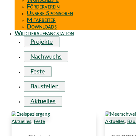
Wunschliste
Förderverein
Unsere Sponsoren
Mitarbeiter
Downloads
Wildtierauffangstation
Projekte
Nachwuchs
Feste
Baustellen
Aktuelles
Aktuelles
,
Feste
Aktuelles
,
Baus