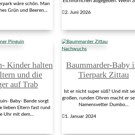
Eichhörnchen abgegeben. Wenn z
erpark wäre schön. Man
ches Grün und Beeren...

2. Juni 2026
Nachwuchs
n- Kinder halten
Baummarder-Baby 
ltern und die
Tierpark Zittau
ger auf Trab
Ist er nicht super süß? Und mit se
großen, runden Ohren macht er s
uin- Baby- Bande sorgt
Namensvetter Dumbo...
e lieben Eltern fast rund
e Uhr mit dem...

1. Januar 2024