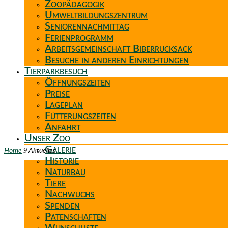
Zoopädagogik
Umweltbildungszentrum
Seniorennachmittag
Ferienprogramm
Arbeitsgemeinschaft Biberrucksack
Besuche in anderen Einrichtungen
Tierparkbesuch
Öffnungszeiten
Preise
Lageplan
Fütterungszeiten
Anfahrt
Unser Zoo
Galerie
9
Home
Aktuelles
Historie
Naturbau
Tiere
Nachwuchs
Spenden
Patenschaften