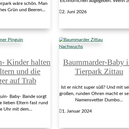
Eichhörnchen abgegeben. Wenn z
erpark wäre schön. Man
ches Grün und Beeren...

2. Juni 2026
Nachwuchs
n- Kinder halten
Baummarder-Baby 
ltern und die
Tierpark Zittau
ger auf Trab
Ist er nicht super süß? Und mit se
großen, runden Ohren macht er s
uin- Baby- Bande sorgt
Namensvetter Dumbo...
e lieben Eltern fast rund
e Uhr mit dem...

1. Januar 2024