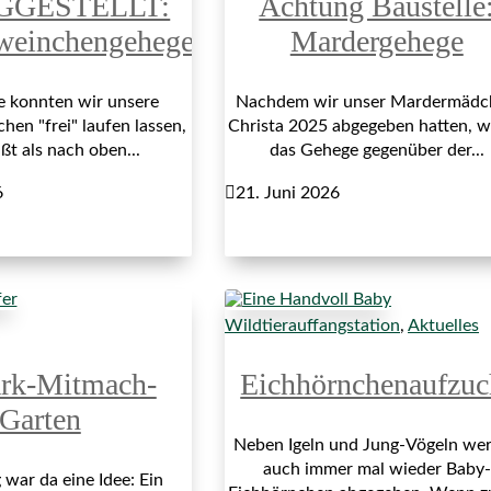
GGESTELLT:
Achtung Baustelle
weinchengehege
Mardergehege
re konnten wir unsere
Nachdem wir unser Mardermädc
en "frei" laufen lassen,
Christa 2025 abgegeben hatten, 
ßt als nach oben...
das Gehege gegenüber der...
6

21. Juni 2026
Wildtierauffangstation
,
Aktuelles
ark-Mitmach-
Eichhörnchenaufzuc
Garten
Neben Igeln und Jung-Vögeln we
auch immer mal wieder Baby-
war da eine Idee: Ein