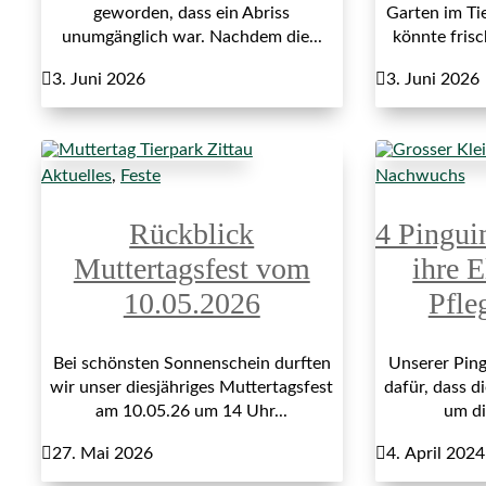
geworden, dass ein Abriss
Garten im Ti
unumgänglich war. Nachdem die...
könnte fris

3. Juni 2026

3. Juni 2026
Aktuelles
,
Feste
Nachwuchs
Rückblick
4 Pingui
Muttertagsfest vom
ihre E
10.05.2026
Pfle
Bei schönsten Sonnenschein durften
Unserer Ping
wir unser diesjähriges Muttertagsfest
dafür, dass di
am 10.05.26 um 14 Uhr...
um di

27. Mai 2026

4. April 2024