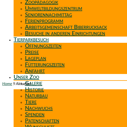
Zoopädagogik
Umweltbildungszentrum
Seniorennachmittag
Ferienprogramm
Arbeitsgemeinschaft Biberrucksack
Besuche in anderen Einrichtungen
Tierparkbesuch
Öffnungszeiten
Preise
Lageplan
Fütterungszeiten
Anfahrt
Unser Zoo
Galerie
9
Home
Aktuelles
Historie
Naturbau
Tiere
Nachwuchs
Spenden
Patenschaften