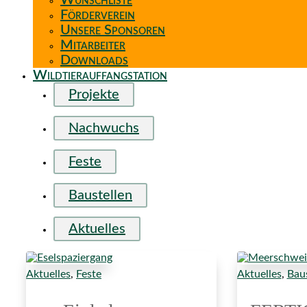
Wunschliste
Förderverein
Unsere Sponsoren
Mitarbeiter
Downloads
Wildtierauffangstation
Projekte
Nachwuchs
Feste
Baustellen
Aktuelles
Aktuelles
,
Feste
Aktuelles
,
Baus