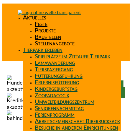
Aktuelles
Feste
Projekte
Baustellen
Stellenangebote
Tierpark erleben
Spielplätze im Zittauer Tierpark
Lamawanderung
Tierspaziergang
Spenden
Fütterungsführung
Patenschaft
Erlebnisfütterung
Förderverein
Kindergeburtstag
Wunschzettel
Zoopädagogik
Umweltbildungszentrum
Seniorennachmittag
Ferienprogramm
Arbeitsgemeinschaft Biberrucksack
Besuche in anderen Einrichtungen