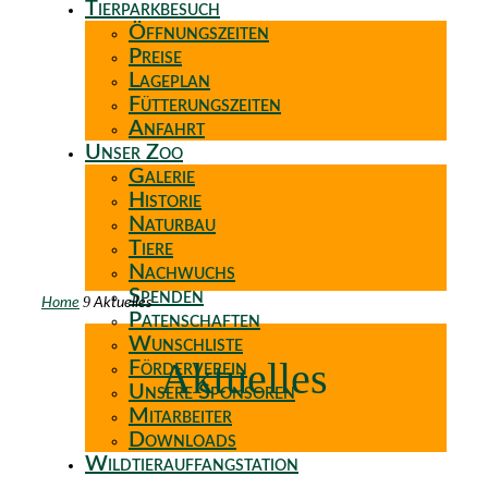
Tierparkbesuch
Öffnungszeiten
Preise
Lageplan
Fütterungszeiten
Anfahrt
Unser Zoo
Galerie
Historie
Naturbau
Tiere
Nachwuchs
Spenden
9
Home
Aktuelles
Patenschaften
Wunschliste
Aktuelles
Förderverein
Unsere Sponsoren
Mitarbeiter
Downloads
Wildtierauffangstation