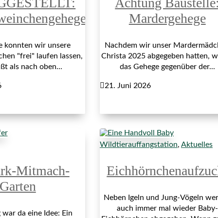
GGESTELLT:
Achtung Baustelle
weinchengehege
Mardergehege
re konnten wir unsere
Nachdem wir unser Mardermädc
en "frei" laufen lassen,
Christa 2025 abgegeben hatten, 
ßt als nach oben...
das Gehege gegenüber der...
6

21. Juni 2026
Wildtierauffangstation
,
Aktuelles
ark-Mitmach-
Eichhörnchenaufzuc
Garten
Neben Igeln und Jung-Vögeln we
auch immer mal wieder Baby-
war da eine Idee: Ein