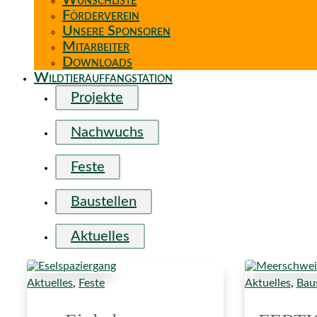
Wunschliste
Förderverein
Unsere Sponsoren
Mitarbeiter
Downloads
Wildtierauffangstation
Projekte
Nachwuchs
Feste
Baustellen
Aktuelles
Aktuelles
,
Feste
Aktuelles
,
Baus