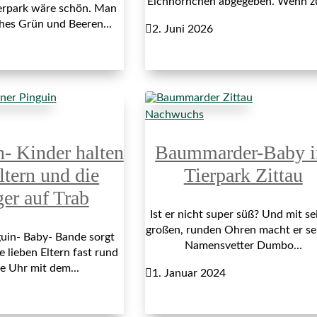
Eichhörnchen abgegeben. Wenn z
erpark wäre schön. Man
ches Grün und Beeren...

2. Juni 2026
Nachwuchs
n- Kinder halten
Baummarder-Baby 
ltern und die
Tierpark Zittau
ger auf Trab
Ist er nicht super süß? Und mit se
großen, runden Ohren macht er s
uin- Baby- Bande sorgt
Namensvetter Dumbo...
e lieben Eltern fast rund
e Uhr mit dem...

1. Januar 2024