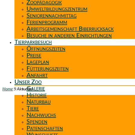
Zoopädagogik
Umweltbildungszentrum
Seniorennachmittag
Ferienprogramm
Arbeitsgemeinschaft Biberrucksack
Besuche in anderen Einrichtungen
Tierparkbesuch
Öffnungszeiten
Preise
Lageplan
Fütterungszeiten
Anfahrt
Unser Zoo
Galerie
9
Home
Aktuelles
Historie
Naturbau
Tiere
Nachwuchs
Spenden
Patenschaften