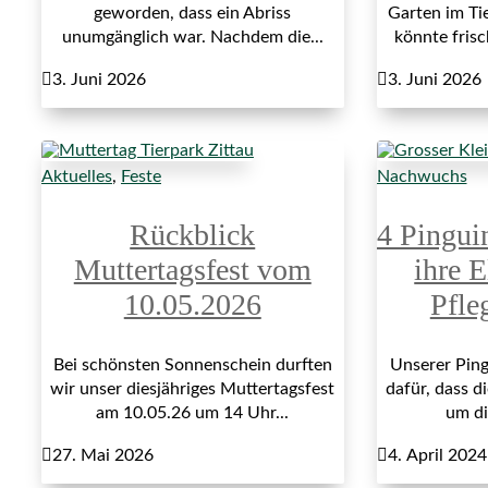
geworden, dass ein Abriss
Garten im Ti
unumgänglich war. Nachdem die...
könnte fris

3. Juni 2026

3. Juni 2026
Aktuelles
,
Feste
Nachwuchs
Rückblick
4 Pingui
Muttertagsfest vom
ihre E
10.05.2026
Pfle
Bei schönsten Sonnenschein durften
Unserer Ping
wir unser diesjähriges Muttertagsfest
dafür, dass di
am 10.05.26 um 14 Uhr...
um di

27. Mai 2026

4. April 2024