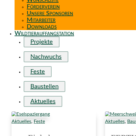
Wunschliste
Förderverein
Unsere Sponsoren
Mitarbeiter
Downloads
Wildtierauffangstation
Projekte
Nachwuchs
Feste
Baustellen
Aktuelles
Aktuelles
,
Feste
Aktuelles
,
Baus