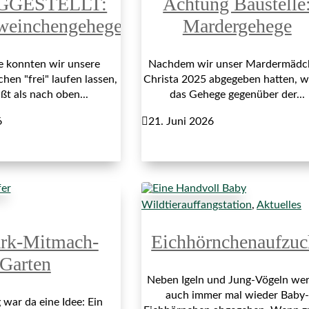
GGESTELLT:
Achtung Baustelle
weinchengehege
Mardergehege
re konnten wir unsere
Nachdem wir unser Mardermädc
en "frei" laufen lassen,
Christa 2025 abgegeben hatten, 
ßt als nach oben...
das Gehege gegenüber der...
6

21. Juni 2026
Wildtierauffangstation
,
Aktuelles
ark-Mitmach-
Eichhörnchenaufzuc
Garten
Neben Igeln und Jung-Vögeln we
auch immer mal wieder Baby-
war da eine Idee: Ein