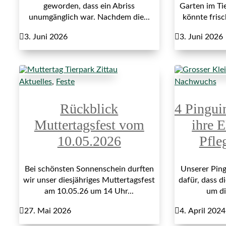
geworden, dass ein Abriss
Garten im Ti
unumgänglich war. Nachdem die...
könnte fris

3. Juni 2026

3. Juni 2026
Aktuelles
,
Feste
Nachwuchs
Rückblick
4 Pingui
Muttertagsfest vom
ihre E
10.05.2026
Pfle
Bei schönsten Sonnenschein durften
Unserer Ping
wir unser diesjähriges Muttertagsfest
dafür, dass di
am 10.05.26 um 14 Uhr...
um di

27. Mai 2026

4. April 2024