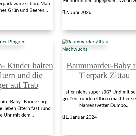
Eichhörnchen abgegeben. Wenn z
erpark wäre schön. Man
ches Grün und Beeren...

2. Juni 2026
Nachwuchs
n- Kinder halten
Baummarder-Baby 
ltern und die
Tierpark Zittau
ger auf Trab
Ist er nicht super süß? Und mit se
großen, runden Ohren macht er s
uin- Baby- Bande sorgt
Namensvetter Dumbo...
e lieben Eltern fast rund
e Uhr mit dem...

1. Januar 2024