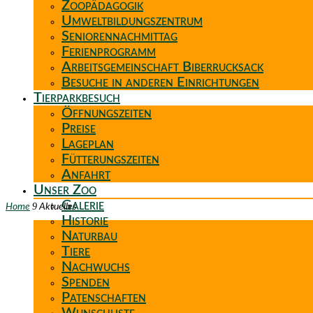
Zoopädagogik
Umweltbildungszentrum
Seniorennachmittag
Ferienprogramm
Arbeitsgemeinschaft Biberrucksack
Besuche in anderen Einrichtungen
Tierparkbesuch
Öffnungszeiten
Preise
Lageplan
Fütterungszeiten
Anfahrt
Unser Zoo
Galerie
9
Home
Aktuelles
Historie
Naturbau
Tiere
Nachwuchs
Spenden
Patenschaften