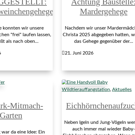
GGESTELLT:
Achtung Baustelle
weinchengehege
Mardergehege
re konnten wir unsere
Nachdem wir unser Mardermädc
en "frei" laufen lassen,
Christa 2025 abgegeben hatten, 
ßt als nach oben...
das Gehege gegenüber der...
6

21. Juni 2026
Wildtierauffangstation
,
Aktuelles
ark-Mitmach-
Eichhörnchenaufzuc
Garten
Neben Igeln und Jung-Vögeln we
auch immer mal wieder Baby-
war da eine Idee: Ein