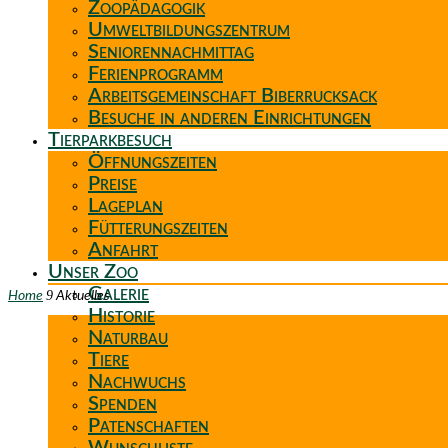
Zoopädagogik
Umweltbildungszentrum
Seniorennachmittag
Ferienprogramm
Arbeitsgemeinschaft Biberrucksack
Besuche in anderen Einrichtungen
Tierparkbesuch
Öffnungszeiten
Preise
Lageplan
Fütterungszeiten
Anfahrt
Unser Zoo
Galerie
9
Home
Aktuelles
Historie
Naturbau
Tiere
Nachwuchs
Spenden
Patenschaften