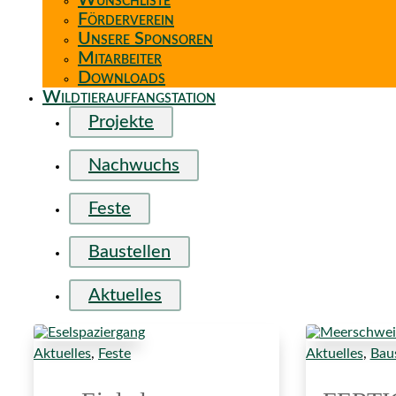
Wunschliste
Förderverein
Unsere Sponsoren
Mitarbeiter
Downloads
Wildtierauffangstation
Projekte
Nachwuchs
Feste
Baustellen
Aktuelles
Aktuelles
,
Feste
Aktuelles
,
Baus