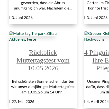
geworden, dass ein Abriss
Garten im Ti
unumgänglich war. Nachdem die...
könnte fris

3. Juni 2026

3. Juni 2026
Aktuelles
,
Feste
Nachwuchs
Rückblick
4 Pingui
Muttertagsfest vom
ihre E
10.05.2026
Pfle
Bei schönsten Sonnenschein durften
Unserer Ping
wir unser diesjähriges Muttertagsfest
dafür, dass di
am 10.05.26 um 14 Uhr...
um di

27. Mai 2026

4. April 2024