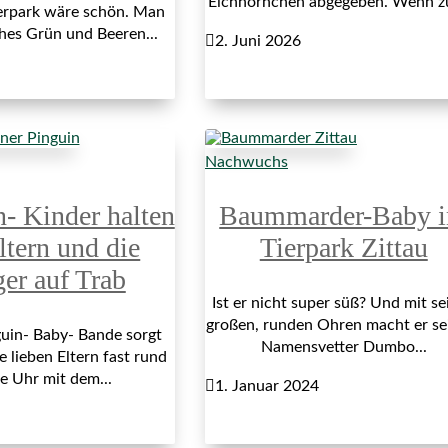
Eichhörnchen abgegeben. Wenn z
erpark wäre schön. Man
ches Grün und Beeren...

2. Juni 2026
Nachwuchs
n- Kinder halten
Baummarder-Baby 
ltern und die
Tierpark Zittau
ger auf Trab
Ist er nicht super süß? Und mit se
großen, runden Ohren macht er s
uin- Baby- Bande sorgt
Namensvetter Dumbo...
e lieben Eltern fast rund
e Uhr mit dem...

1. Januar 2024