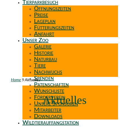
Tierparkbesuch
Öffnungszeiten
Preise
Lageplan
Fütterungszeiten
Anfahrt
Unser Zoo
Galerie
Historie
Naturbau
Tiere
Nachwuchs
Spenden
9
Home
Aktuelles
Patenschaften
Wunschliste
Aktuelles
Förderverein
Unsere Sponsoren
Mitarbeiter
Downloads
Wildtierauffangstation