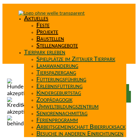
Aktuelles
Feste
Projekte
Baustellen
Stellenangebote
Tierpark erleben
Spielplätze im Zittauer Tierpark
Lamawanderung
Tierspaziergang
Spenden
Fütterungsführung
Patenschaft
Erlebnisfütterung
Förderverein
Kindergeburtstag
Wunschzettel
Zoopädagogik
Umweltbildungszentrum
Seniorennachmittag
Ferienprogramm
Arbeitsgemeinschaft Biberrucksack
Besuche in anderen Einrichtungen