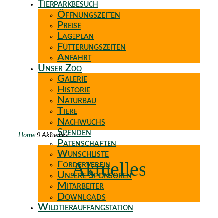
Tierparkbesuch
Öffnungszeiten
Preise
Lageplan
Fütterungszeiten
Anfahrt
Unser Zoo
Galerie
Historie
Naturbau
Tiere
Nachwuchs
Spenden
9
Home
Aktuelles
Patenschaften
Wunschliste
Aktuelles
Förderverein
Unsere Sponsoren
Mitarbeiter
Downloads
Wildtierauffangstation