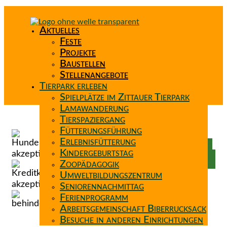
Aktuelles
Feste
Projekte
Baustellen
Stellenangebote
Tierpark erleben
Spielplätze im Zittauer Tierpark
Lamawanderung
Tierspaziergang
Spenden
Fütterungsführung
Patenschaft
Erlebnisfütterung
Förderverein
Kindergeburtstag
Wunschzettel
Zoopädagogik
Umweltbildungszentrum
Seniorennachmittag
Ferienprogramm
Arbeitsgemeinschaft Biberrucksack
Besuche in anderen Einrichtungen