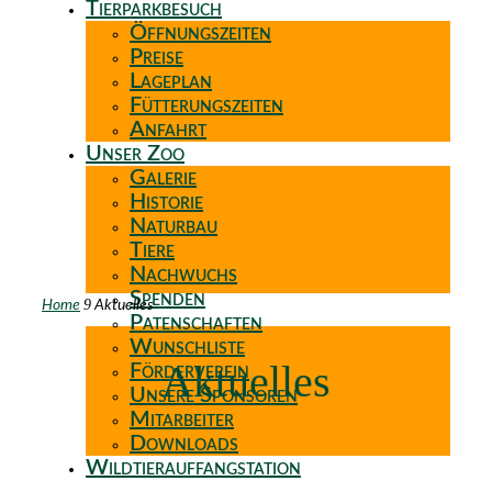
Tierparkbesuch
Öffnungszeiten
Preise
Lageplan
Fütterungszeiten
Anfahrt
Unser Zoo
Galerie
Historie
Naturbau
Tiere
Nachwuchs
Spenden
9
Home
Aktuelles
Patenschaften
Wunschliste
Aktuelles
Förderverein
Unsere Sponsoren
Mitarbeiter
Downloads
Wildtierauffangstation