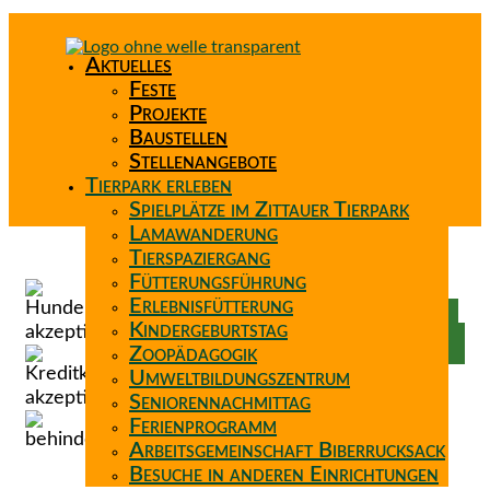
Aktuelles
Feste
Projekte
Baustellen
Stellenangebote
Tierpark erleben
Spielplätze im Zittauer Tierpark
Lamawanderung
Tierspaziergang
Spenden
Fütterungsführung
Patenschaft
Erlebnisfütterung
Förderverein
Kindergeburtstag
Wunschzettel
Zoopädagogik
Umweltbildungszentrum
Seniorennachmittag
Ferienprogramm
Arbeitsgemeinschaft Biberrucksack
Besuche in anderen Einrichtungen