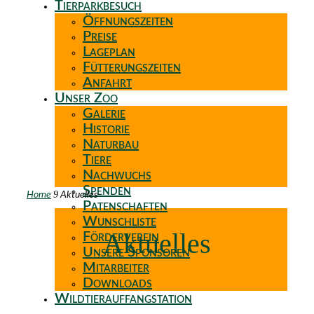
Tierparkbesuch
Öffnungszeiten
Preise
Lageplan
Fütterungszeiten
Anfahrt
Unser Zoo
Galerie
Historie
Naturbau
Tiere
Nachwuchs
Spenden
9
Home
Aktuelles
Patenschaften
Wunschliste
Aktuelles
Förderverein
Unsere Sponsoren
Mitarbeiter
Downloads
Wildtierauffangstation