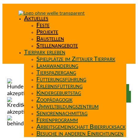
Aktuelles
Feste
Projekte
Baustellen
Stellenangebote
Tierpark erleben
Spielplätze im Zittauer Tierpark
Lamawanderung
Tierspaziergang
Spenden
Fütterungsführung
Patenschaft
Erlebnisfütterung
Förderverein
Kindergeburtstag
Wunschzettel
Zoopädagogik
Umweltbildungszentrum
Seniorennachmittag
Ferienprogramm
Arbeitsgemeinschaft Biberrucksack
Besuche in anderen Einrichtungen