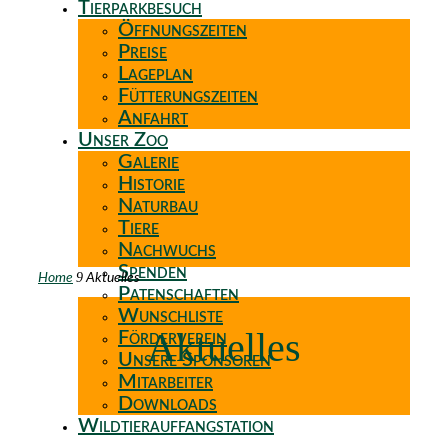
Tierparkbesuch
Öffnungszeiten
Preise
Lageplan
Fütterungszeiten
Anfahrt
Unser Zoo
Galerie
Historie
Naturbau
Tiere
Nachwuchs
Spenden
9
Home
Aktuelles
Patenschaften
Wunschliste
Aktuelles
Förderverein
Unsere Sponsoren
Mitarbeiter
Downloads
Wildtierauffangstation