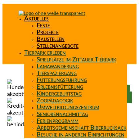
Aktuelles
Feste
Projekte
Baustellen
Stellenangebote
Tierpark erleben
Spielplätze im Zittauer Tierpark
Lamawanderung
Tierspaziergang
Spenden
Fütterungsführung
Patenschaft
Erlebnisfütterung
Förderverein
Kindergeburtstag
Wunschzettel
Zoopädagogik
Umweltbildungszentrum
Seniorennachmittag
Ferienprogramm
Arbeitsgemeinschaft Biberrucksack
Besuche in anderen Einrichtungen