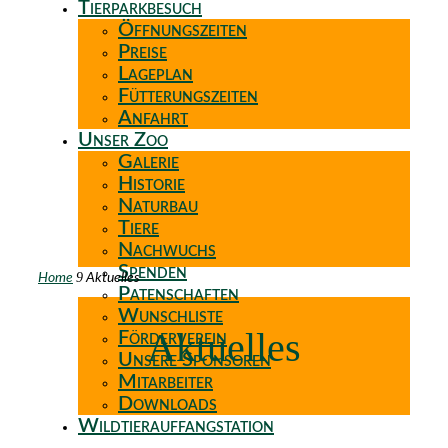
Tierparkbesuch
Öffnungszeiten
Preise
Lageplan
Fütterungszeiten
Anfahrt
Unser Zoo
Galerie
Historie
Naturbau
Tiere
Nachwuchs
Spenden
9
Home
Aktuelles
Patenschaften
Wunschliste
Aktuelles
Förderverein
Unsere Sponsoren
Mitarbeiter
Downloads
Wildtierauffangstation