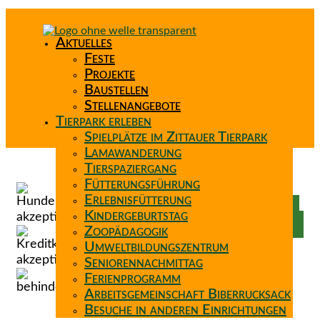
Aktuelles
Feste
Projekte
Baustellen
Stellenangebote
Tierpark erleben
Spielplätze im Zittauer Tierpark
Lamawanderung
Tierspaziergang
Spenden
Fütterungsführung
Patenschaft
Erlebnisfütterung
Förderverein
Kindergeburtstag
Wunschzettel
Zoopädagogik
Umweltbildungszentrum
Seniorennachmittag
Ferienprogramm
Arbeitsgemeinschaft Biberrucksack
Besuche in anderen Einrichtungen