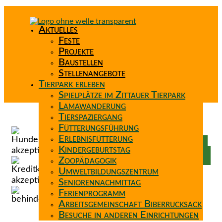
Aktuelles
Feste
Projekte
Baustellen
Stellenangebote
Tierpark erleben
Spielplätze im Zittauer Tierpark
Lamawanderung
Tierspaziergang
Spenden
Fütterungsführung
Patenschaft
Erlebnisfütterung
Förderverein
Kindergeburtstag
Wunschzettel
Zoopädagogik
Umweltbildungszentrum
Seniorennachmittag
Ferienprogramm
Arbeitsgemeinschaft Biberrucksack
Besuche in anderen Einrichtungen