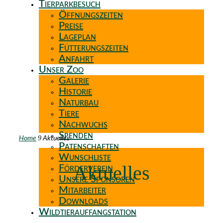
Tierparkbesuch
Öffnungszeiten
Preise
Lageplan
Fütterungszeiten
Anfahrt
Unser Zoo
Galerie
Historie
Naturbau
Tiere
Nachwuchs
Spenden
9
Home
Aktuelles
Patenschaften
Wunschliste
Aktuelles
Förderverein
Unsere Sponsoren
Mitarbeiter
Downloads
Wildtierauffangstation