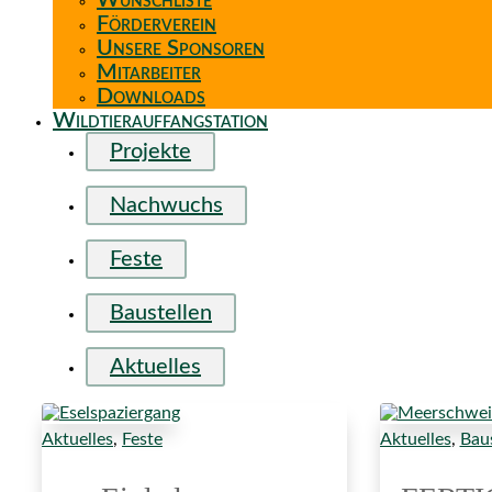
Wunschliste
Förderverein
Unsere Sponsoren
Mitarbeiter
Downloads
Wildtierauffangstation
Projekte
Nachwuchs
Feste
Baustellen
Aktuelles
Aktuelles
,
Feste
Aktuelles
,
Baus