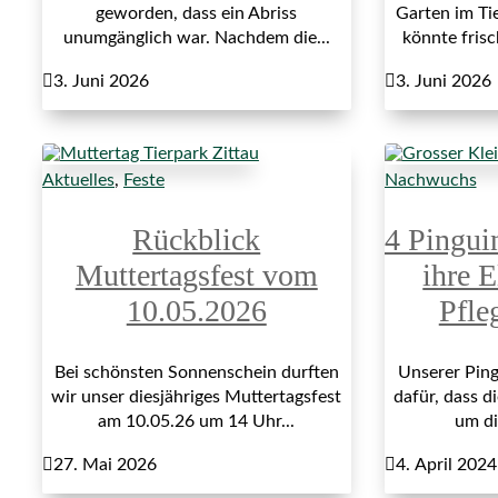
geworden, dass ein Abriss
Garten im Ti
unumgänglich war. Nachdem die...
könnte fris

3. Juni 2026

3. Juni 2026
Aktuelles
,
Feste
Nachwuchs
Rückblick
4 Pingui
Muttertagsfest vom
ihre E
10.05.2026
Pfle
Bei schönsten Sonnenschein durften
Unserer Ping
wir unser diesjähriges Muttertagsfest
dafür, dass di
am 10.05.26 um 14 Uhr...
um di

27. Mai 2026

4. April 2024