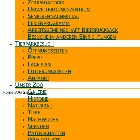
Zoopädagogik
Umweltbildungszentrum
Seniorennachmittag
Ferienprogramm
Arbeitsgemeinschaft Biberrucksack
Besuche in anderen Einrichtungen
Tierparkbesuch
Öffnungszeiten
Preise
Lageplan
Fütterungszeiten
Anfahrt
Unser Zoo
Galerie
9
Home
Aktuelles
Historie
Naturbau
Tiere
Nachwuchs
Spenden
Patenschaften