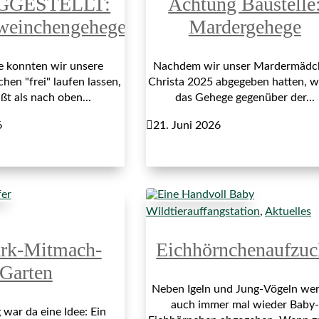
GGESTELLT:
Achtung Baustelle
weinchengehege
Mardergehege
re konnten wir unsere
Nachdem wir unser Mardermädc
en "frei" laufen lassen,
Christa 2025 abgegeben hatten, 
ßt als nach oben...
das Gehege gegenüber der...
6

21. Juni 2026
Wildtierauffangstation
,
Aktuelles
ark-Mitmach-
Eichhörnchenaufzuc
Garten
Neben Igeln und Jung-Vögeln we
auch immer mal wieder Baby-
war da eine Idee: Ein