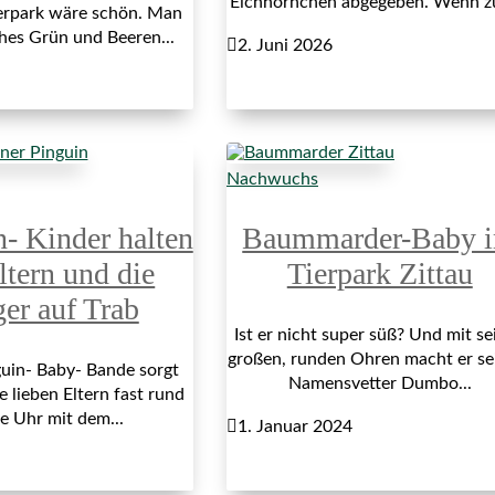
Eichhörnchen abgegeben. Wenn z
erpark wäre schön. Man
ches Grün und Beeren...

2. Juni 2026
Nachwuchs
n- Kinder halten
Baummarder-Baby 
ltern und die
Tierpark Zittau
ger auf Trab
Ist er nicht super süß? Und mit se
großen, runden Ohren macht er s
uin- Baby- Bande sorgt
Namensvetter Dumbo...
e lieben Eltern fast rund
e Uhr mit dem...

1. Januar 2024