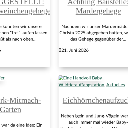
GGESTELLT:
Achtung Baustelle
weinchengehege
Mardergehege
re konnten wir unsere
Nachdem wir unser Mardermädc
en "frei" laufen lassen,
Christa 2025 abgegeben hatten, 
ßt als nach oben...
das Gehege gegenüber der...
6

21. Juni 2026
Wildtierauffangstation
,
Aktuelles
ark-Mitmach-
Eichhörnchenaufzuc
Garten
Neben Igeln und Jung-Vögeln we
auch immer mal wieder Baby-
war da eine Idee: Ein