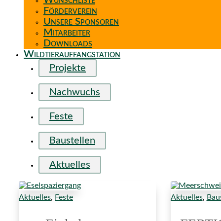
Wunschliste
Förderverein
Unsere Sponsoren
Mitarbeiter
Downloads
Wildtierauffangstation
Projekte
Nachwuchs
Feste
Baustellen
Aktuelles
Aktuelles
,
Feste
Aktuelles
,
Baus