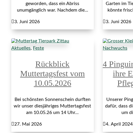
geworden, dass ein Abriss
Garten im Ti
unumgänglich war. Nachdem die...
könnte fris

3. Juni 2026

3. Juni 2026
Aktuelles
,
Feste
Nachwuchs
Rückblick
4 Pingui
Muttertagsfest vom
ihre E
10.05.2026
Pfle
Bei schönsten Sonnenschein durften
Unserer Ping
wir unser diesjähriges Muttertagsfest
dafür, dass di
am 10.05.26 um 14 Uhr...
um di

27. Mai 2026

4. April 2024