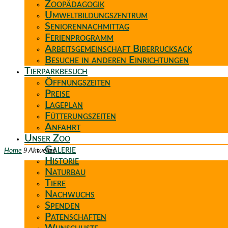
Zoopädagogik
Umweltbildungszentrum
Seniorennachmittag
Ferienprogramm
Arbeitsgemeinschaft Biberrucksack
Besuche in anderen Einrichtungen
Tierparkbesuch
Öffnungszeiten
Preise
Lageplan
Fütterungszeiten
Anfahrt
Unser Zoo
Galerie
9
Home
Aktuelles
Historie
Naturbau
Tiere
Nachwuchs
Spenden
Patenschaften