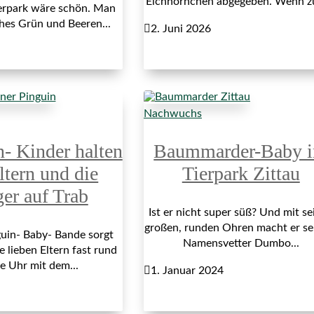
Eichhörnchen abgegeben. Wenn z
erpark wäre schön. Man
ches Grün und Beeren...

2. Juni 2026
Nachwuchs
n- Kinder halten
Baummarder-Baby 
ltern und die
Tierpark Zittau
ger auf Trab
Ist er nicht super süß? Und mit se
großen, runden Ohren macht er s
uin- Baby- Bande sorgt
Namensvetter Dumbo...
e lieben Eltern fast rund
e Uhr mit dem...

1. Januar 2024