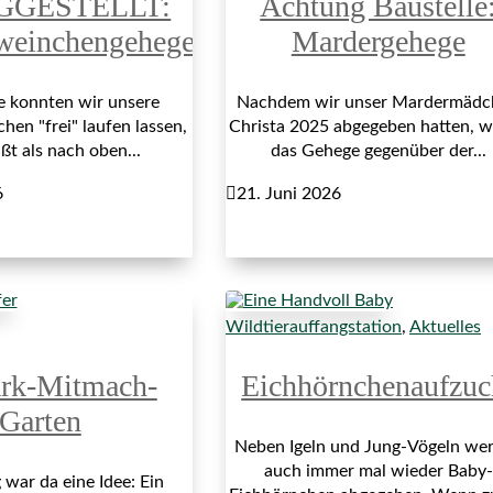
GGESTELLT:
Achtung Baustelle
weinchengehege
Mardergehege
re konnten wir unsere
Nachdem wir unser Mardermädc
en "frei" laufen lassen,
Christa 2025 abgegeben hatten, 
ßt als nach oben...
das Gehege gegenüber der...
6

21. Juni 2026
Wildtierauffangstation
,
Aktuelles
ark-Mitmach-
Eichhörnchenaufzuc
Garten
Neben Igeln und Jung-Vögeln we
auch immer mal wieder Baby-
war da eine Idee: Ein