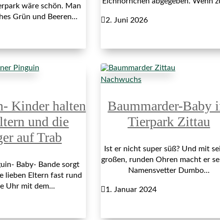
Eichhörnchen abgegeben. Wenn z
erpark wäre schön. Man
ches Grün und Beeren...

2. Juni 2026
Nachwuchs
n- Kinder halten
Baummarder-Baby 
ltern und die
Tierpark Zittau
ger auf Trab
Ist er nicht super süß? Und mit se
großen, runden Ohren macht er s
uin- Baby- Bande sorgt
Namensvetter Dumbo...
e lieben Eltern fast rund
e Uhr mit dem...

1. Januar 2024