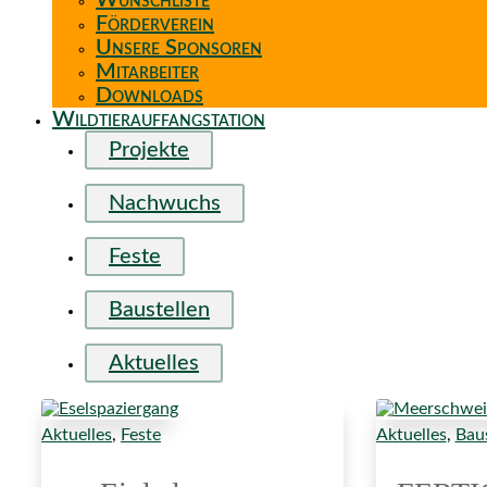
Wunschliste
Förderverein
Unsere Sponsoren
Mitarbeiter
Downloads
Wildtierauffangstation
Projekte
Nachwuchs
Feste
Baustellen
Aktuelles
Aktuelles
,
Feste
Aktuelles
,
Baus