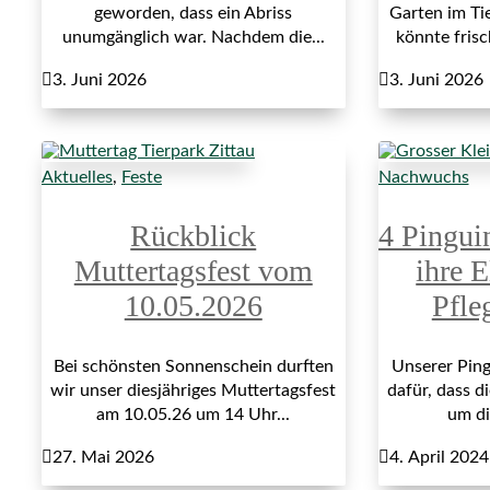
geworden, dass ein Abriss
Garten im Ti
unumgänglich war. Nachdem die...
könnte fris

3. Juni 2026

3. Juni 2026
Aktuelles
,
Feste
Nachwuchs
Rückblick
4 Pingui
Muttertagsfest vom
ihre E
10.05.2026
Pfle
Bei schönsten Sonnenschein durften
Unserer Ping
wir unser diesjähriges Muttertagsfest
dafür, dass di
am 10.05.26 um 14 Uhr...
um di

27. Mai 2026

4. April 2024