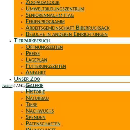
Zoopädagogik
Umweltbildungszentrum
Seniorennachmittag
Ferienprogramm
Arbeitsgemeinschaft Biberrucksack
Besuche in anderen Einrichtungen
Tierparkbesuch
Öffnungszeiten
Preise
Lageplan
Fütterungszeiten
Anfahrt
Unser Zoo
Galerie
9
Home
Aktuelles
Historie
Naturbau
Tiere
Nachwuchs
Spenden
Patenschaften