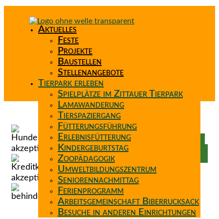
Aktuelles
Feste
Projekte
Baustellen
Stellenangebote
Tierpark erleben
Spielplätze im Zittauer Tierpark
Lamawanderung
Tierspaziergang
Spenden
Fütterungsführung
Patenschaft
Erlebnisfütterung
Förderverein
Kindergeburtstag
Wunschzettel
Zoopädagogik
Umweltbildungszentrum
Seniorennachmittag
Ferienprogramm
Arbeitsgemeinschaft Biberrucksack
Besuche in anderen Einrichtungen