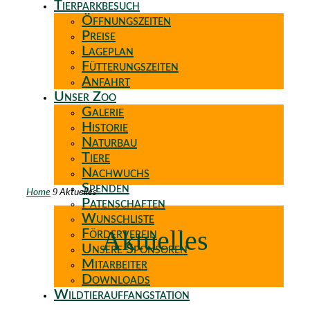
Tierparkbesuch
Öffnungszeiten
Preise
Lageplan
Fütterungszeiten
Anfahrt
Unser Zoo
Galerie
Historie
Naturbau
Tiere
Nachwuchs
Spenden
9
Home
Aktuelles
Patenschaften
Wunschliste
Aktuelles
Förderverein
Unsere Sponsoren
Mitarbeiter
Downloads
Wildtierauffangstation