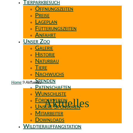
Tierparkbesuch
Öffnungszeiten
Preise
Lageplan
Fütterungszeiten
Anfahrt
Unser Zoo
Galerie
Historie
Naturbau
Tiere
Nachwuchs
Spenden
9
Home
Aktuelles
Patenschaften
Wunschliste
Aktuelles
Förderverein
Unsere Sponsoren
Mitarbeiter
Downloads
Wildtierauffangstation