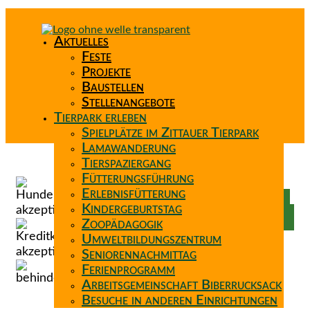
Aktuelles
Feste
Projekte
Baustellen
Stellenangebote
Tierpark erleben
Spielplätze im Zittauer Tierpark
Lamawanderung
Tierspaziergang
Spenden
Fütterungsführung
Patenschaft
Erlebnisfütterung
Förderverein
Kindergeburtstag
Wunschzettel
Zoopädagogik
Umweltbildungszentrum
Seniorennachmittag
Ferienprogramm
Arbeitsgemeinschaft Biberrucksack
Besuche in anderen Einrichtungen