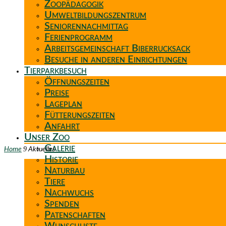
Zoopädagogik
Umweltbildungszentrum
Seniorennachmittag
Ferienprogramm
Arbeitsgemeinschaft Biberrucksack
Besuche in anderen Einrichtungen
Tierparkbesuch
Öffnungszeiten
Preise
Lageplan
Fütterungszeiten
Anfahrt
Unser Zoo
Galerie
9
Home
Aktuelles
Historie
Naturbau
Tiere
Nachwuchs
Spenden
Patenschaften