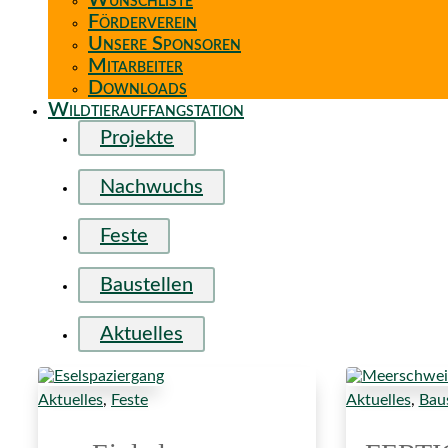
Wunschliste
Förderverein
Unsere Sponsoren
Mitarbeiter
Downloads
Wildtierauffangstation
Projekte
Nachwuchs
Feste
Baustellen
Aktuelles
Aktuelles
,
Feste
Aktuelles
,
Baus