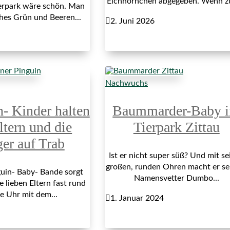
Eichhörnchen abgegeben. Wenn z
erpark wäre schön. Man
ches Grün und Beeren...

2. Juni 2026
Nachwuchs
n- Kinder halten
Baummarder-Baby 
ltern und die
Tierpark Zittau
ger auf Trab
Ist er nicht super süß? Und mit se
großen, runden Ohren macht er s
uin- Baby- Bande sorgt
Namensvetter Dumbo...
e lieben Eltern fast rund
e Uhr mit dem...

1. Januar 2024