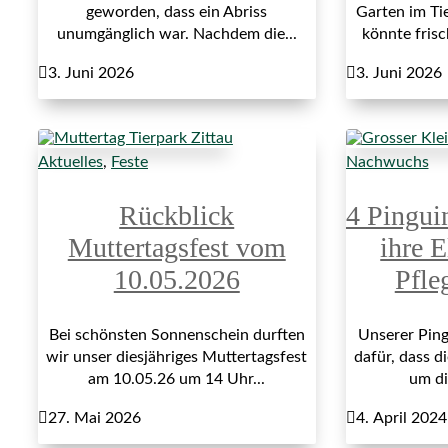
geworden, dass ein Abriss
Garten im Ti
unumgänglich war. Nachdem die...
könnte fris

3. Juni 2026

3. Juni 2026
Aktuelles
,
Feste
Nachwuchs
Rückblick
4 Pingui
Muttertagsfest vom
ihre E
10.05.2026
Pfle
Bei schönsten Sonnenschein durften
Unserer Ping
wir unser diesjähriges Muttertagsfest
dafür, dass di
am 10.05.26 um 14 Uhr...
um di

27. Mai 2026

4. April 2024