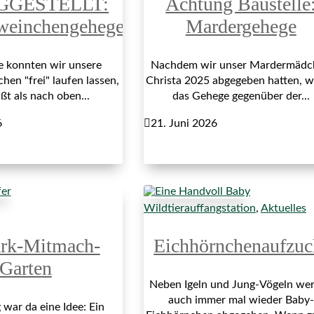
GGESTELLT:
Achtung Baustelle
weinchengehege
Mardergehege
re konnten wir unsere
Nachdem wir unser Mardermädc
en "frei" laufen lassen,
Christa 2025 abgegeben hatten, 
ßt als nach oben...
das Gehege gegenüber der...
6

21. Juni 2026
Wildtierauffangstation
,
Aktuelles
ark-Mitmach-
Eichhörnchenaufzuc
Garten
Neben Igeln und Jung-Vögeln we
auch immer mal wieder Baby-
war da eine Idee: Ein