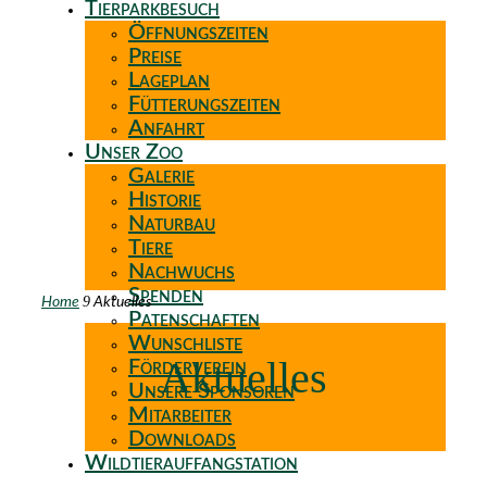
Tierparkbesuch
Öffnungszeiten
Preise
Lageplan
Fütterungszeiten
Anfahrt
Unser Zoo
Galerie
Historie
Naturbau
Tiere
Nachwuchs
Spenden
9
Home
Aktuelles
Patenschaften
Wunschliste
Aktuelles
Förderverein
Unsere Sponsoren
Mitarbeiter
Downloads
Wildtierauffangstation