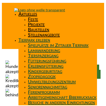
Aktuelles
Feste
Projekte
Baustellen
Stellenangebote
Tierpark erleben
Spielplätze im Zittauer Tierpark
Lamawanderung
Tierspaziergang
Spenden
Fütterungsführung
Patenschaft
Erlebnisfütterung
Förderverein
Kindergeburtstag
Wunschzettel
Zoopädagogik
Umweltbildungszentrum
Seniorennachmittag
Ferienprogramm
Arbeitsgemeinschaft Biberrucksack
Besuche in anderen Einrichtungen