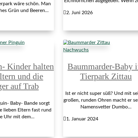
Eichhörnchen abgegeben. Wenn z
erpark wäre schön. Man
ches Grün und Beeren...

2. Juni 2026
Nachwuchs
n- Kinder halten
Baummarder-Baby 
ltern und die
Tierpark Zittau
ger auf Trab
Ist er nicht super süß? Und mit se
großen, runden Ohren macht er s
uin- Baby- Bande sorgt
Namensvetter Dumbo...
e lieben Eltern fast rund
e Uhr mit dem...

1. Januar 2024