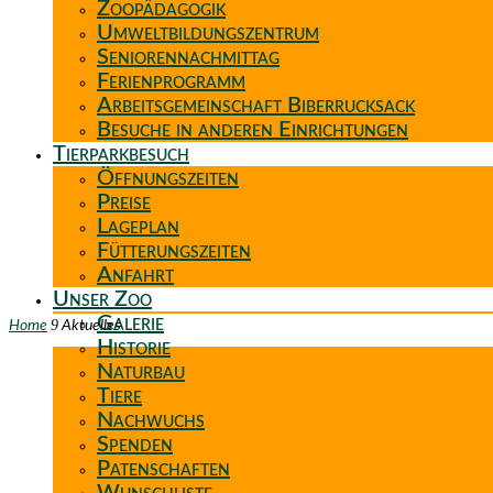
Zoopädagogik
Umweltbildungszentrum
Seniorennachmittag
Ferienprogramm
Arbeitsgemeinschaft Biberrucksack
Besuche in anderen Einrichtungen
Tierparkbesuch
Öffnungszeiten
Preise
Lageplan
Fütterungszeiten
Anfahrt
Unser Zoo
Galerie
9
Home
Aktuelles
Historie
Naturbau
Tiere
Nachwuchs
Spenden
Patenschaften