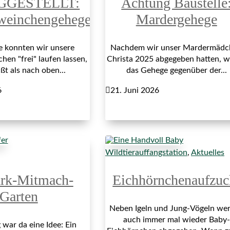
GGESTELLT:
Achtung Baustelle
weinchengehege
Mardergehege
re konnten wir unsere
Nachdem wir unser Mardermädc
en "frei" laufen lassen,
Christa 2025 abgegeben hatten, 
ßt als nach oben...
das Gehege gegenüber der...
6

21. Juni 2026
Wildtierauffangstation
,
Aktuelles
ark-Mitmach-
Eichhörnchenaufzuc
Garten
Neben Igeln und Jung-Vögeln we
auch immer mal wieder Baby-
war da eine Idee: Ein