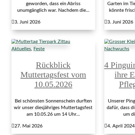
geworden, dass ein Abriss
Garten im Ti
unumgänglich war. Nachdem die...
könnte fris

3. Juni 2026

3. Juni 2026
Aktuelles
,
Feste
Nachwuchs
Rückblick
4 Pingui
Muttertagsfest vom
ihre E
10.05.2026
Pfle
Bei schönsten Sonnenschein durften
Unserer Ping
wir unser diesjähriges Muttertagsfest
dafür, dass di
am 10.05.26 um 14 Uhr...
um di

27. Mai 2026

4. April 2024