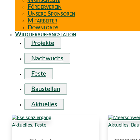
Wunschliste
Förderverein
Unsere Sponsoren
Mitarbeiter
Downloads
Wildtierauffangstation
Projekte
Nachwuchs
Feste
Baustellen
Aktuelles
Aktuelles
,
Feste
Aktuelles
,
Baus