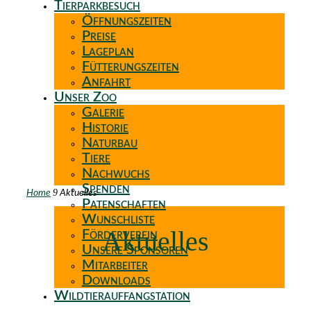
Tierparkbesuch
Öffnungszeiten
Preise
Lageplan
Fütterungszeiten
Anfahrt
Unser Zoo
Galerie
Historie
Naturbau
Tiere
Nachwuchs
Spenden
9
Home
Aktuelles
Patenschaften
Wunschliste
Aktuelles
Förderverein
Unsere Sponsoren
Mitarbeiter
Downloads
Wildtierauffangstation