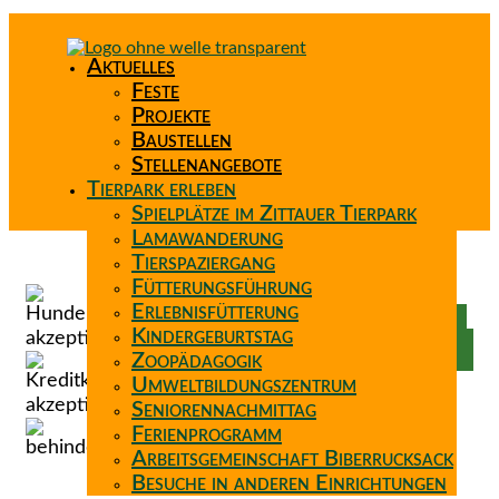
Aktuelles
Feste
Projekte
Baustellen
Stellenangebote
Tierpark erleben
Spielplätze im Zittauer Tierpark
Lamawanderung
Tierspaziergang
Spenden
Fütterungsführung
Patenschaft
Erlebnisfütterung
Förderverein
Kindergeburtstag
Wunschzettel
Zoopädagogik
Umweltbildungszentrum
Seniorennachmittag
Ferienprogramm
Arbeitsgemeinschaft Biberrucksack
Besuche in anderen Einrichtungen