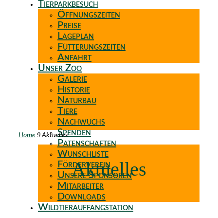
Tierparkbesuch
Öffnungszeiten
Preise
Lageplan
Fütterungszeiten
Anfahrt
Unser Zoo
Galerie
Historie
Naturbau
Tiere
Nachwuchs
Spenden
9
Home
Aktuelles
Patenschaften
Wunschliste
Aktuelles
Förderverein
Unsere Sponsoren
Mitarbeiter
Downloads
Wildtierauffangstation