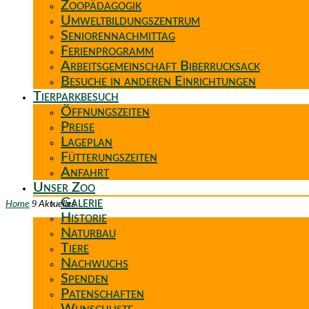
Zoopädagogik
Umweltbildungszentrum
Seniorennachmittag
Ferienprogramm
Arbeitsgemeinschaft Biberrucksack
Besuche in anderen Einrichtungen
Tierparkbesuch
Öffnungszeiten
Preise
Lageplan
Fütterungszeiten
Anfahrt
Unser Zoo
Galerie
9
Home
Aktuelles
Historie
Naturbau
Tiere
Nachwuchs
Spenden
Patenschaften