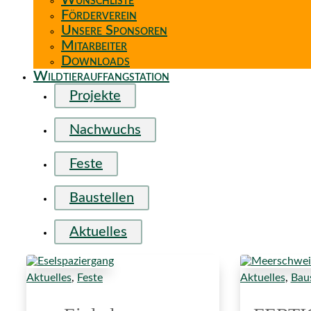
Wunschliste
Förderverein
Unsere Sponsoren
Mitarbeiter
Downloads
Wildtierauffangstation
Projekte
Nachwuchs
Feste
Baustellen
Aktuelles
Aktuelles
,
Feste
Aktuelles
,
Baus