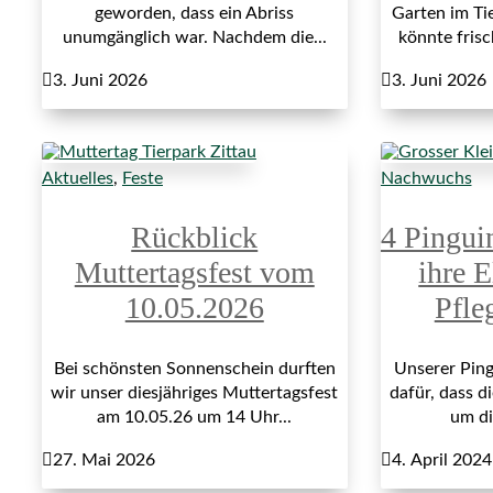
geworden, dass ein Abriss
Garten im Ti
unumgänglich war. Nachdem die...
könnte fris

3. Juni 2026

3. Juni 2026
Aktuelles
,
Feste
Nachwuchs
Rückblick
4 Pingui
Muttertagsfest vom
ihre E
10.05.2026
Pfle
Bei schönsten Sonnenschein durften
Unserer Ping
wir unser diesjähriges Muttertagsfest
dafür, dass di
am 10.05.26 um 14 Uhr...
um di

27. Mai 2026

4. April 2024