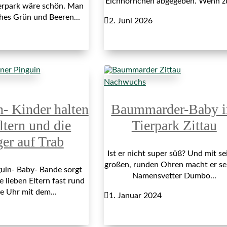
Eichhörnchen abgegeben. Wenn z
erpark wäre schön. Man
ches Grün und Beeren...

2. Juni 2026
Nachwuchs
n- Kinder halten
Baummarder-Baby 
ltern und die
Tierpark Zittau
ger auf Trab
Ist er nicht super süß? Und mit se
großen, runden Ohren macht er s
uin- Baby- Bande sorgt
Namensvetter Dumbo...
e lieben Eltern fast rund
e Uhr mit dem...

1. Januar 2024