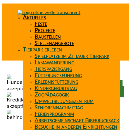
Aktuelles
Feste
Projekte
Baustellen
Stellenangebote
Tierpark erleben
Spielplätze im Zittauer Tierpark
Lamawanderung
Tierspaziergang
Spenden
Fütterungsführung
Patenschaft
Erlebnisfütterung
Förderverein
Kindergeburtstag
Wunschzettel
Zoopädagogik
Umweltbildungszentrum
Seniorennachmittag
Ferienprogramm
Arbeitsgemeinschaft Biberrucksack
Besuche in anderen Einrichtungen