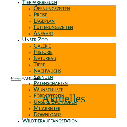
Tierparkbesuch
Öffnungszeiten
Preise
Lageplan
Fütterungszeiten
Anfahrt
Unser Zoo
Galerie
Historie
Naturbau
Tiere
Nachwuchs
Spenden
9
Home
Aktuelles
Patenschaften
Wunschliste
Aktuelles
Förderverein
Unsere Sponsoren
Mitarbeiter
Downloads
Wildtierauffangstation