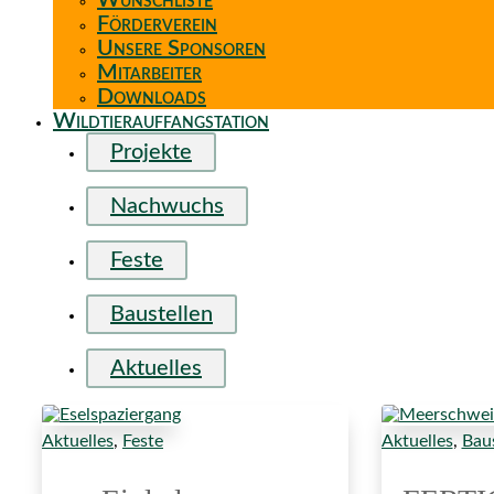
Wunschliste
Förderverein
Unsere Sponsoren
Mitarbeiter
Downloads
Wildtierauffangstation
Projekte
Nachwuchs
Feste
Baustellen
Aktuelles
Aktuelles
,
Feste
Aktuelles
,
Baus