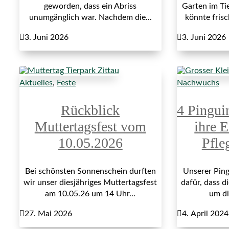
geworden, dass ein Abriss
Garten im Ti
unumgänglich war. Nachdem die...
könnte fris

3. Juni 2026

3. Juni 2026
Aktuelles
,
Feste
Nachwuchs
Rückblick
4 Pingui
Muttertagsfest vom
ihre E
10.05.2026
Pfle
Bei schönsten Sonnenschein durften
Unserer Ping
wir unser diesjähriges Muttertagsfest
dafür, dass di
am 10.05.26 um 14 Uhr...
um di

27. Mai 2026

4. April 2024