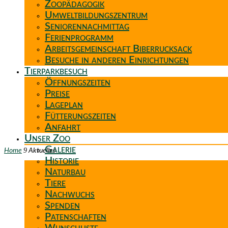
Zoopädagogik
Umweltbildungszentrum
Seniorennachmittag
Ferienprogramm
Arbeitsgemeinschaft Biberrucksack
Besuche in anderen Einrichtungen
Tierparkbesuch
Öffnungszeiten
Preise
Lageplan
Fütterungszeiten
Anfahrt
Unser Zoo
Galerie
9
Home
Aktuelles
Historie
Naturbau
Tiere
Nachwuchs
Spenden
Patenschaften