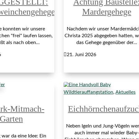
GGESTELLT:
Achtung Baustelle
weinchengehege
Mardergehege
re konnten wir unsere
Nachdem wir unser Mardermädc
en "frei" laufen lassen,
Christa 2025 abgegeben hatten, 
ßt als nach oben...
das Gehege gegenüber der...
6

21. Juni 2026
Wildtierauffangstation
,
Aktuelles
ark-Mitmach-
Eichhörnchenaufzuc
Garten
Neben Igeln und Jung-Vögeln we
auch immer mal wieder Baby-
war da eine Idee: Ein