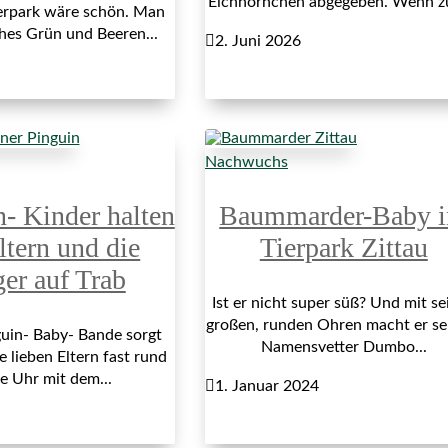
Eichhörnchen abgegeben. Wenn z
erpark wäre schön. Man
ches Grün und Beeren...

2. Juni 2026
Nachwuchs
n- Kinder halten
Baummarder-Baby 
ltern und die
Tierpark Zittau
ger auf Trab
Ist er nicht super süß? Und mit se
großen, runden Ohren macht er s
uin- Baby- Bande sorgt
Namensvetter Dumbo...
e lieben Eltern fast rund
e Uhr mit dem...

1. Januar 2024