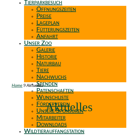
Tierparkbesuch
Öffnungszeiten
Preise
Lageplan
Fütterungszeiten
Anfahrt
Unser Zoo
Galerie
Historie
Naturbau
Tiere
Nachwuchs
Spenden
9
Home
Aktuelles
Patenschaften
Wunschliste
Aktuelles
Förderverein
Unsere Sponsoren
Mitarbeiter
Downloads
Wildtierauffangstation