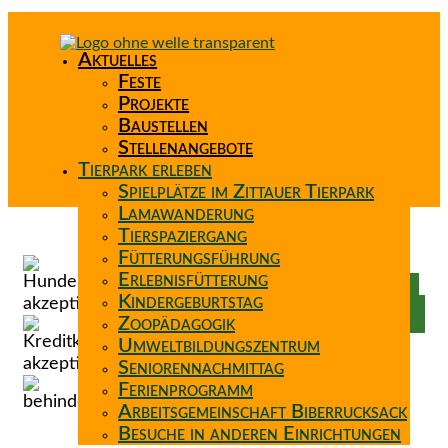
Aktuelles
Feste
Projekte
Baustellen
Stellenangebote
Tierpark erleben
Spielplätze im Zittauer Tierpark
Lamawanderung
Tierspaziergang
Spenden
Fütterungsführung
Patenschaft
Erlebnisfütterung
Förderverein
Kindergeburtstag
Wunschzettel
Zoopädagogik
Umweltbildungszentrum
Seniorennachmittag
Ferienprogramm
Arbeitsgemeinschaft Biberrucksack
Besuche in anderen Einrichtungen