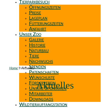
Tierparkbesuch
Öffnungszeiten
Preise
Lageplan
Fütterungszeiten
Anfahrt
Unser Zoo
Galerie
Historie
Naturbau
Tiere
Nachwuchs
Spenden
9
Home
Aktuelles
Patenschaften
Wunschliste
Aktuelles
Förderverein
Unsere Sponsoren
Mitarbeiter
Downloads
Wildtierauffangstation