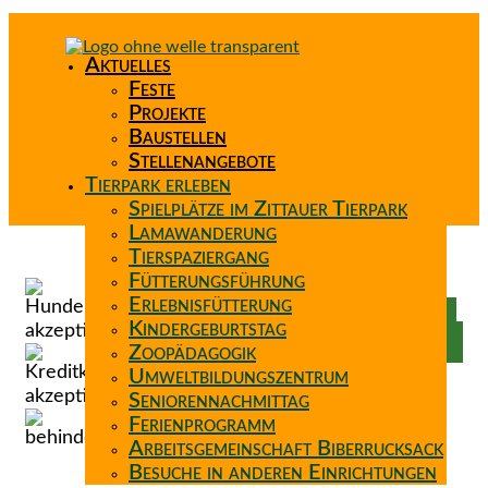
Aktuelles
Feste
Projekte
Baustellen
Stellenangebote
Tierpark erleben
Spielplätze im Zittauer Tierpark
Lamawanderung
Tierspaziergang
Spenden
Fütterungsführung
Patenschaft
Erlebnisfütterung
Förderverein
Kindergeburtstag
Wunschzettel
Zoopädagogik
Umweltbildungszentrum
Seniorennachmittag
Ferienprogramm
Arbeitsgemeinschaft Biberrucksack
Besuche in anderen Einrichtungen