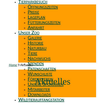
Tierparkbesuch
Öffnungszeiten
Preise
Lageplan
Fütterungszeiten
Anfahrt
Unser Zoo
Galerie
Historie
Naturbau
Tiere
Nachwuchs
Spenden
9
Home
Aktuelles
Patenschaften
Wunschliste
Aktuelles
Förderverein
Unsere Sponsoren
Mitarbeiter
Downloads
Wildtierauffangstation