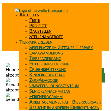
Aktuelles
Feste
Projekte
Baustellen
Stellenangebote
Tierpark erleben
Spielplätze im Zittauer Tierpark
Lamawanderung
Tierspaziergang
Spenden
Fütterungsführung
Patenschaft
Erlebnisfütterung
Förderverein
Kindergeburtstag
Wunschzettel
Zoopädagogik
Umweltbildungszentrum
Seniorennachmittag
Ferienprogramm
Arbeitsgemeinschaft Biberrucksack
Besuche in anderen Einrichtungen