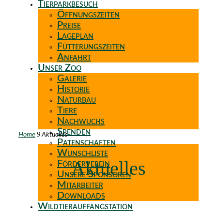
Tierparkbesuch
Öffnungszeiten
Preise
Lageplan
Fütterungszeiten
Anfahrt
Unser Zoo
Galerie
Historie
Naturbau
Tiere
Nachwuchs
Spenden
9
Home
Aktuelles
Patenschaften
Wunschliste
Aktuelles
Förderverein
Unsere Sponsoren
Mitarbeiter
Downloads
Wildtierauffangstation