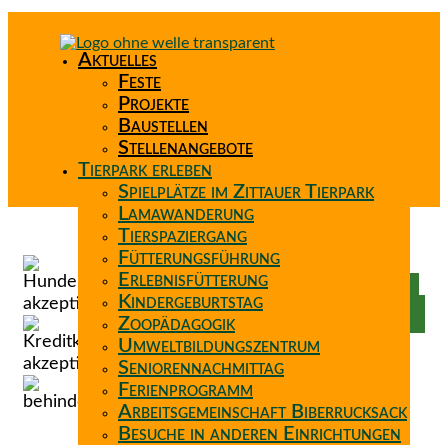
Aktuelles
Feste
Projekte
Baustellen
Stellenangebote
Tierpark erleben
Spielplätze im Zittauer Tierpark
Lamawanderung
Tierspaziergang
Spenden
Fütterungsführung
Patenschaft
Erlebnisfütterung
Förderverein
Kindergeburtstag
Wunschzettel
Zoopädagogik
Umweltbildungszentrum
Seniorennachmittag
Ferienprogramm
Arbeitsgemeinschaft Biberrucksack
Besuche in anderen Einrichtungen