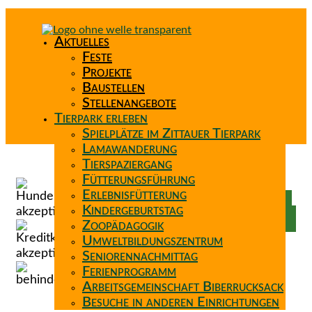
Aktuelles
Feste
Projekte
Baustellen
Stellenangebote
Tierpark erleben
Spielplätze im Zittauer Tierpark
Lamawanderung
Tierspaziergang
Spenden
Fütterungsführung
Patenschaft
Erlebnisfütterung
Förderverein
Kindergeburtstag
Wunschzettel
Zoopädagogik
Umweltbildungszentrum
Seniorennachmittag
Ferienprogramm
Arbeitsgemeinschaft Biberrucksack
Besuche in anderen Einrichtungen