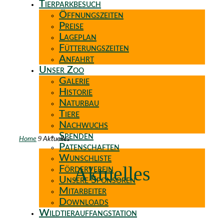
Tierparkbesuch
Öffnungszeiten
Preise
Lageplan
Fütterungszeiten
Anfahrt
Unser Zoo
Galerie
Historie
Naturbau
Tiere
Nachwuchs
Spenden
9
Home
Aktuelles
Patenschaften
Wunschliste
Aktuelles
Förderverein
Unsere Sponsoren
Mitarbeiter
Downloads
Wildtierauffangstation