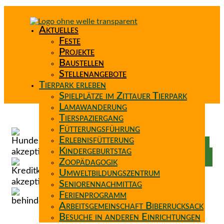
Aktuelles
Feste
Projekte
Baustellen
Stellenangebote
Tierpark erleben
Spielplätze im Zittauer Tierpark
Lamawanderung
Tierspaziergang
Spenden
Fütterungsführung
Patenschaft
Erlebnisfütterung
Förderverein
Kindergeburtstag
Wunschzettel
Zoopädagogik
Umweltbildungszentrum
Seniorennachmittag
Ferienprogramm
Arbeitsgemeinschaft Biberrucksack
Besuche in anderen Einrichtungen