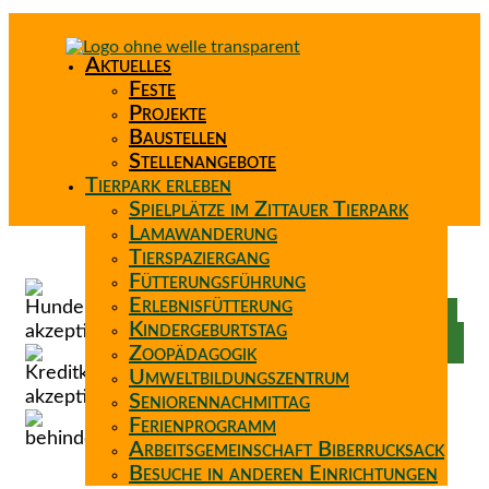
Aktuelles
Feste
Projekte
Baustellen
Stellenangebote
Tierpark erleben
Spielplätze im Zittauer Tierpark
Lamawanderung
Tierspaziergang
Spenden
Fütterungsführung
Patenschaft
Erlebnisfütterung
Förderverein
Kindergeburtstag
Wunschzettel
Zoopädagogik
Umweltbildungszentrum
Seniorennachmittag
Ferienprogramm
Arbeitsgemeinschaft Biberrucksack
Besuche in anderen Einrichtungen