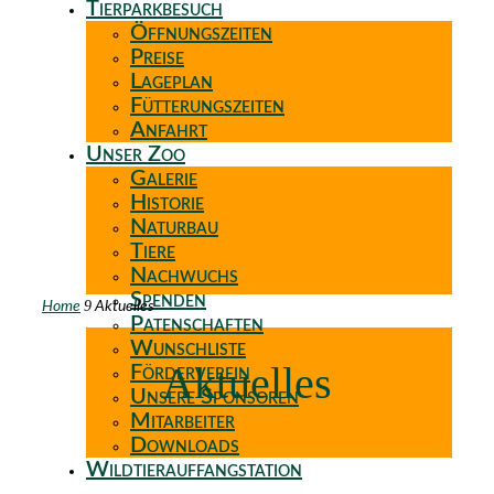
Tierparkbesuch
Öffnungszeiten
Preise
Lageplan
Fütterungszeiten
Anfahrt
Unser Zoo
Galerie
Historie
Naturbau
Tiere
Nachwuchs
Spenden
9
Home
Aktuelles
Patenschaften
Wunschliste
Aktuelles
Förderverein
Unsere Sponsoren
Mitarbeiter
Downloads
Wildtierauffangstation