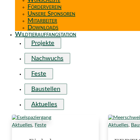
Wunschliste
Förderverein
Unsere Sponsoren
Mitarbeiter
Downloads
Wildtierauffangstation
Projekte
Nachwuchs
Feste
Baustellen
Aktuelles
Aktuelles
,
Feste
Aktuelles
,
Baus