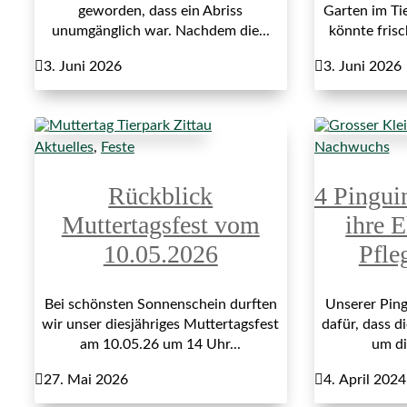
geworden, dass ein Abriss
Garten im Ti
unumgänglich war. Nachdem die...
könnte fris

3. Juni 2026

3. Juni 2026
Aktuelles
,
Feste
Nachwuchs
Rückblick
4 Pingui
Muttertagsfest vom
ihre E
10.05.2026
Pfle
Bei schönsten Sonnenschein durften
Unserer Ping
wir unser diesjähriges Muttertagsfest
dafür, dass di
am 10.05.26 um 14 Uhr...
um di

27. Mai 2026

4. April 2024