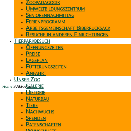
Zoopädagogik
Umweltbildungszentrum
Seniorennachmittag
Ferienprogramm
Arbeitsgemeinschaft Biberrucksack
Besuche in anderen Einrichtungen
Tierparkbesuch
Öffnungszeiten
Preise
Lageplan
Fütterungszeiten
Anfahrt
Unser Zoo
Galerie
9
Home
Aktuelles
Historie
Naturbau
Tiere
Nachwuchs
Spenden
Patenschaften