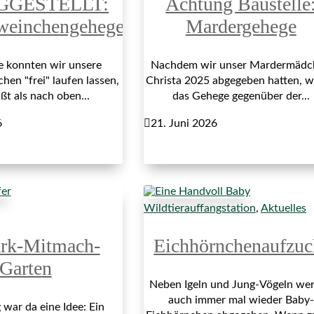
GGESTELLT:
Achtung Baustelle
weinchengehege
Mardergehege
re konnten wir unsere
Nachdem wir unser Mardermädc
en "frei" laufen lassen,
Christa 2025 abgegeben hatten, 
ßt als nach oben...
das Gehege gegenüber der...
6

21. Juni 2026
Wildtierauffangstation
,
Aktuelles
ark-Mitmach-
Eichhörnchenaufzuc
Garten
Neben Igeln und Jung-Vögeln we
auch immer mal wieder Baby-
war da eine Idee: Ein