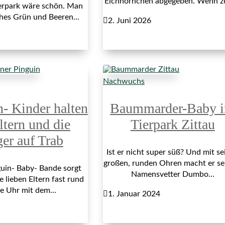
Eichhörnchen abgegeben. Wenn z
erpark wäre schön. Man
ches Grün und Beeren...

2. Juni 2026
Nachwuchs
n- Kinder halten
Baummarder-Baby 
ltern und die
Tierpark Zittau
ger auf Trab
Ist er nicht super süß? Und mit se
großen, runden Ohren macht er s
uin- Baby- Bande sorgt
Namensvetter Dumbo...
e lieben Eltern fast rund
e Uhr mit dem...

1. Januar 2024