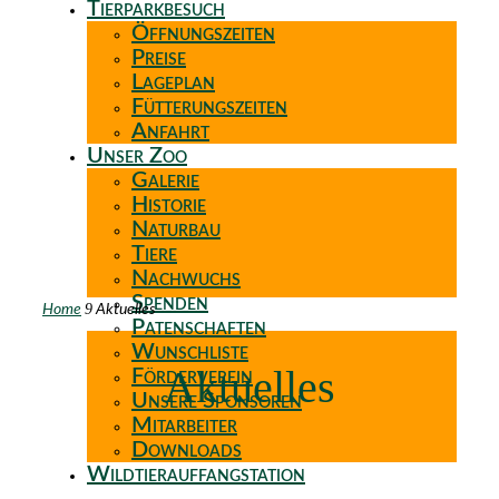
Tierparkbesuch
Öffnungszeiten
Preise
Lageplan
Fütterungszeiten
Anfahrt
Unser Zoo
Galerie
Historie
Naturbau
Tiere
Nachwuchs
Spenden
9
Home
Aktuelles
Patenschaften
Wunschliste
Aktuelles
Förderverein
Unsere Sponsoren
Mitarbeiter
Downloads
Wildtierauffangstation