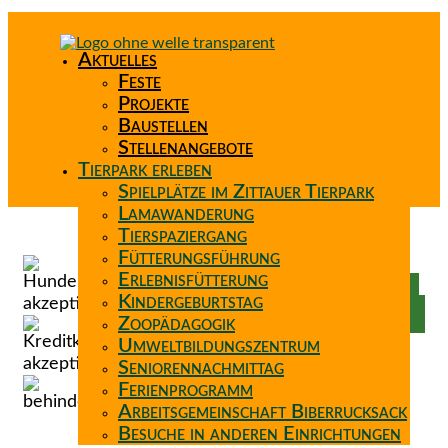
Aktuelles
Feste
Projekte
Baustellen
Stellenangebote
Tierpark erleben
Spielplätze im Zittauer Tierpark
Lamawanderung
Tierspaziergang
Spenden
Fütterungsführung
Patenschaft
Erlebnisfütterung
Förderverein
Kindergeburtstag
Wunschzettel
Zoopädagogik
Umweltbildungszentrum
Seniorennachmittag
Ferienprogramm
Arbeitsgemeinschaft Biberrucksack
Besuche in anderen Einrichtungen