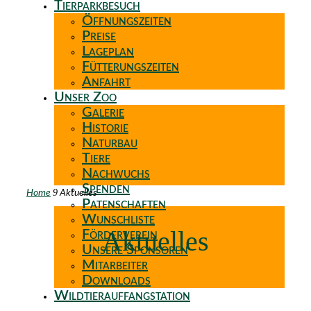
Tierparkbesuch
Öffnungszeiten
Preise
Lageplan
Fütterungszeiten
Anfahrt
Unser Zoo
Galerie
Historie
Naturbau
Tiere
Nachwuchs
Spenden
9
Home
Aktuelles
Patenschaften
Wunschliste
Aktuelles
Förderverein
Unsere Sponsoren
Mitarbeiter
Downloads
Wildtierauffangstation