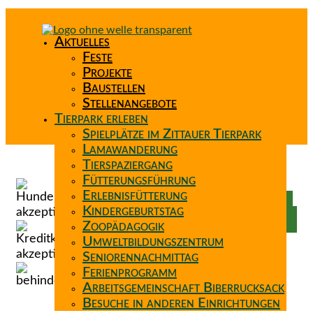
Aktuelles
Feste
Projekte
Baustellen
Stellenangebote
Tierpark erleben
Spielplätze im Zittauer Tierpark
Lamawanderung
Tierspaziergang
Spenden
Fütterungsführung
Patenschaft
Erlebnisfütterung
Förderverein
Kindergeburtstag
Wunschzettel
Zoopädagogik
Umweltbildungszentrum
Seniorennachmittag
Ferienprogramm
Arbeitsgemeinschaft Biberrucksack
Besuche in anderen Einrichtungen