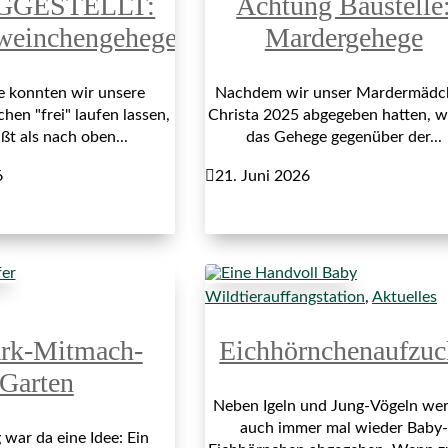
GGESTELLT:
Achtung Baustelle
weinchengehege
Mardergehege
re konnten wir unsere
Nachdem wir unser Mardermädc
en "frei" laufen lassen,
Christa 2025 abgegeben hatten, 
ßt als nach oben...
das Gehege gegenüber der...
6

21. Juni 2026
Wildtierauffangstation
,
Aktuelles
ark-Mitmach-
Eichhörnchenaufzuc
Garten
Neben Igeln und Jung-Vögeln we
auch immer mal wieder Baby-
war da eine Idee: Ein