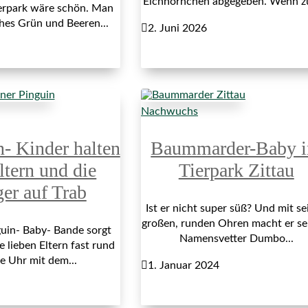
Eichhörnchen abgegeben. Wenn z
erpark wäre schön. Man
ches Grün und Beeren...

2. Juni 2026
Nachwuchs
n- Kinder halten
Baummarder-Baby 
ltern und die
Tierpark Zittau
ger auf Trab
Ist er nicht super süß? Und mit se
großen, runden Ohren macht er s
uin- Baby- Bande sorgt
Namensvetter Dumbo...
e lieben Eltern fast rund
e Uhr mit dem...

1. Januar 2024