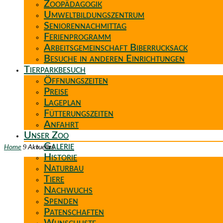
Zoopädagogik
Umweltbildungszentrum
Seniorennachmittag
Ferienprogramm
Arbeitsgemeinschaft Biberrucksack
Besuche in anderen Einrichtungen
Tierparkbesuch
Öffnungszeiten
Preise
Lageplan
Fütterungszeiten
Anfahrt
Unser Zoo
Galerie
9
Home
Aktuelles
Historie
Naturbau
Tiere
Nachwuchs
Spenden
Patenschaften