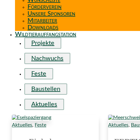
Wunschliste
Förderverein
Unsere Sponsoren
Mitarbeiter
Downloads
Wildtierauffangstation
Projekte
Nachwuchs
Feste
Baustellen
Aktuelles
Aktuelles
,
Feste
Aktuelles
,
Baus