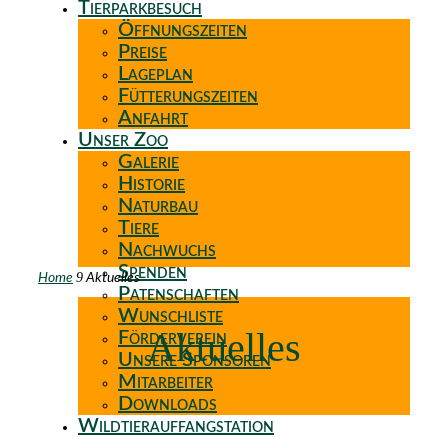
Tierparkbesuch
Öffnungszeiten
Preise
Lageplan
Fütterungszeiten
Anfahrt
Unser Zoo
Galerie
Historie
Naturbau
Tiere
Nachwuchs
Spenden
9
Home
Aktuelles
Patenschaften
Wunschliste
Aktuelles
Förderverein
Unsere Sponsoren
Mitarbeiter
Downloads
Wildtierauffangstation