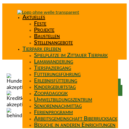
Aktuelles
Feste
Projekte
Baustellen
Stellenangebote
Tierpark erleben
Spielplätze im Zittauer Tierpark
Lamawanderung
Tierspaziergang
Spenden
Fütterungsführung
Patenschaft
Erlebnisfütterung
Förderverein
Kindergeburtstag
Wunschzettel
Zoopädagogik
Umweltbildungszentrum
Seniorennachmittag
Ferienprogramm
Arbeitsgemeinschaft Biberrucksack
Besuche in anderen Einrichtungen